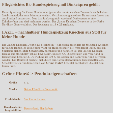
Pflegeleichtes Bio Hundespielzeug mit Dinkelspreu gefüllt
Unser Spielzeug für kleine Hunde ist aufgrund des samtig weichen Breitcords ein beliebter
Spielkamerad, der zum Schmusen einlädt. Verschmutzungen solltest Du trocknen lassen und
anschließend ausbürsten. Bitte das Spielzeug nicht waschen! Dinkelspreu ist eine
Zellulosefaser und darf nicht nass werden. Der „kleine Knochen Deluxe ist in der Farbe
Nordlicht Grau erhältlich. Das Spielzeug ist
14 x 28 cm
klein.
FAZIT – nachhaltiger Hundespielzeug Knochen aus Stoff für
kleine Hunde
Der „kleine Knochen Deluxe aus Stockholm “ eignet sich besonders als Spielzeug Knochen
für kleine Hunde. Es ist die beste Wahl für Hundebesitzer, die Wert darauf legen, dass ein
Spielzeug sicher,
ohne Schadstoffe,
nachhaltig und natürlich ist. Der „kleine Knochen
Deluxe aus Stockholm“ ist aus kbA Baumwollstoff, GOTS zertifiziert und von Hand in
Deutschland hergestellt. Die Füllung ist 100 % biologisch und kann vom Hund gefressen
werden. Der Breitcord zeichnet sich durch seine schmutzabweisende Eigenschaften aus.
Schadstofffreies Hundespielzeug von
Grüne Pfote®
bedeutet nachhaltige Qualität zum
fairen Preis.
Grüne Pfote® > Produkteigenschaften
Größe
n. a.
Marke
Grüne Pfote® by Coocooniii
Produktreihe
Stockholm Deluxe
Hundezubehör
Deutschland
,
Handarbeit
hergestellt in