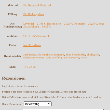
Material
Bio Baumwoll Breitcord
Füllung
Bio Dinkelspelzen
Öko-
Lavendel – 21,95 €
,
Rosenblüten – 21,95 €
,
Rosmarin – 21,95 €
,
ohne
Hundespielzeug
Zusatzfüllung – 19,95 €
Zertifikat
GOTS
,
kbA Baumwolle
Farbe
Nordlicht-Grau
ausbürstbar
,
feuchtigkeitsabweisend
,
ohne Schadstoffe
,
ökologisch
,
Hundezubehör
schmutzabweisend
,
strapazierfähig
,
therapeutisch
,
weich
Maße
14 x 28 cm
Rezensionen
Es gibt noch keine Rezensionen.
Schreibe die erste Rezension für „Kleiner Knochen Deluxe aus Stockholm“
Deine E-Mail-Adresse wird nicht veröffentlicht.
Erforderliche Felder sind mit
*
markiert
Deine Bewertung
*