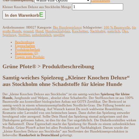
Öko-Hundespielzeug
Zurücksetzen
Kleiner Knochen Deluxe aus Stockholm Menge
In den Warenkorb
Artikelnummer:
H0027
Kategorie:
Bio Hundespielzeug
Schlagwörter:
100 % Baumwolle
,
für
große Hunde
,
gesund
,
Hund
,
Hundeschlafplatz
,
Kuscheltier
,
Nachhaltig
,
natürlich
,
Öko
,
Spielzeug
,
Stofftier
,
unbedenklich
,
ungiftig
Beschreibung
Eigenschaften
Produktsicherheit
Rezensionen (0)
Fragen zum Produkt
Grüne Pfote® > Produktbeschreibung
Samtig-weiches Spielzeug „Kleiner Knochen Deluxe“
aus Stockholm ohne Schadstoffe für kleine Hunde
Der „kleine Knochen Deluxe aus Stockholm“ ist ein samtig-weiches
Spielzeug für kleine
Hunde,
Junghunde und Welpen., absolut ohne Schadstoffe. Der Stoffknochen ist aus 100%
Baumwolle aus kontrolliert biologischen Anbau mit GOTS Zertifikat. Der Breitcord ist
samtig-weich in einem schmutzunempfindlichen Nordlicht-Grau. Die Füllung besteht aus
einer BIO Dinkelspreufüllung. Auf Wunsch kannst Du noch wahlweise Rosenblüten,
Rosmarin oder Lavendel von uns beimischen lassen. Dann duftet das Spielzeug entweder
beruhigend oder anregend. Sollte Dein Hund das Spielzeug einmal aufgerissen und den
Dinkelspreu gefressen haben, ist dies für das Tier ungefährlich. Die Dinkelkornhüllen wirken
wie Ballaststoff. Diese Eigenschaft macht das Spielzeug für Hunde zu einem unbedenklichen
Produkt. Grüne Pfote® achtet bei allen Produkten auf Nachhaltigkeit. Darum wurde der
„kleine Knochen Deluxe aus Stockholm“ aus Stoffresten der Hundekissenproduktion in
liebevoller
Handarbeit in Deutschland
gefertigt.