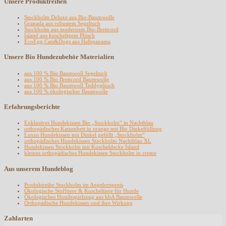
Unsere Produktreihen
Stockholm Deluxe aus Bio-Baumwolle
Granada aus robustem Segeltuch
Stockholm aus modernem Bio-Breitcord
Island aus kuscheligem Plüsch
EcoEgg Cats&Dogs aus Halbpanama
Unsere Bio Hundezubehör Materialien
aus 100 % Bio Baumwoll Segeltuch
aus 100 % Bio Breitcord Baumwolle
aus 100 % Bio Baumwoll Teddyplüsch
aus 100 % ökologischer Baumwolle
Erfahrungsberichte
Exklusives Hundekissen Bio „Stockholm“ in Nachtblau
orthopädisches Katzenbett in orange mit Bio Dinkelfüllung
Luxus Hundekissen mit Dinkel gefüllt „Stockholm“
orthopädisches Hundekissen Stockholm Nachtblau XL
Hundekissen Stockholm mit Kuscheldecke Island
kleines orthopädisches Hundekissen Stockholm in creme
Aus unserem Hundeblog
Produktreihe Stockholm im Angebotspreis
Ökologische Stofftiere & Kuscheltiere für Hunde
Ökologisches Hundespielzeug aus kbA Baumwolle
Orthopädische Hundekissen und ihre Wirkung
Zahlarten