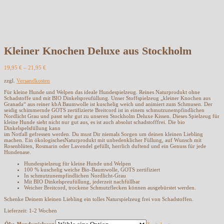
GOTS zertifiziert
Kleiner Knochen Deluxe aus Stockholm
19,95
€
–
21,95
€
zzgl.
Versandkosten
Für kleine Hunde und Welpen das ideale Hundespielzeug. Reines Naturprodukt ohne
Schadstoffe und mit BIO Dinkelspreufüllung. Unser Stoffspielzeug „kleiner Knochen aus
Granada“ aus reiner kbA Baumwolle ist kuschelig weich und animiert zum Schmusen. Der
seidig schimmernde GOTS zertifizierte Breitcord ist in einem schmutzunempfindlichen
Nordlicht Grau und passt sehr gut zu unseren Stockholm Deluxe Kissen. Dieses Spielzeug für
kleine Hunde sieht nicht nur gut aus, es ist auch absolut schadstofffrei. Die bio
Dinkelspelsfüllung kann
im Notfall gefressen werden. Du must Dir niemals Sorgen um deinen kleinen Liebling
machen. Ein ökologischesNaturprodukt mit unbedenklicher Füllung, auf Wunsch mit
Rosenblüten, Rosmarin oder Lavendel gefüllt, herrlich duftend und ein Genuss für jede
Hundenase.
Hundespielzeug für kleine Hunde und Welpen
100 % kuschelig weiche Bio-Baumwolle, GOTS zertifiziert
In schmutzunempfindlichen Nordlicht-Grau
Mit BIO Dinkelspreufüllung, jederzeit nachfüllbar
Weicher Breitcord, trockene Schmutzflecken können ausgebürstet werden.
Schenke Deinem kleinen Liebling ein tolles Naturspielzeug frei von Schadstoffen.
Lieferzeit:
1-2 Wochen