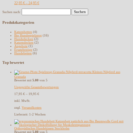
22,95
€
24,95
€
–
Suchen nach:
Produktkategorien
Katzenbetten
(4)
Bio Hundespielzeug
(16)
Hundedecken
(2)
Katzendecken
(2)
Angebote
(1)
Ersatzbezüge
(2)
Hundebetten
(6)
Top bewertet
Kleines Nilpferd aus
Granada
Bewertet mit
5.00
von 5
Ungeprüfte Gesamtbewertungen
17,95
€
–
19,95
€
inkl. MwSt.
zzgl.
Versandkosten
Lieferzeit:
1-2 Wochen
Orthopädisches Hundekissen Stockholm
Bewertet mit
5.00
von 5