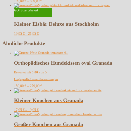
199,00
€
309,00
€
–
GOTS zertifiziert
Kleiner Eisbär Deluxe aus Stockholm
19,95
€
21,95
€
–
Ähnliche Produkte
Orthopädisches Hundekissen oval Granada
Bewertet mit
5.00
von 5
Ungeprüfte Gesamtbewertungen
159,00
€
279,00
€
–
Kleiner Knochen aus Granada
17,95
€
19,95
€
–
Großer Knochen aus Granada