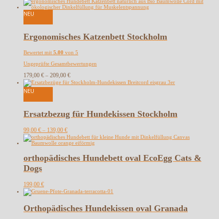
NEU
Ergonomisches Katzenbett Stockholm
Bewertet mit
5.00
von 5
Ungeprüfte Gesamtbewertungen
179,00
€
209,00
€
–
NEU
Ersatzbezug für Hundekissen Stockholm
99,00
€
139,00
€
–
orthopädisches Hundebett oval EcoEgg Cats &
Dogs
199,00
€
Orthopädisches Hundekissen oval Granada