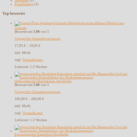
Angebote
(1)
Ersatzbezüge
(2)
Top bewertet
Kleines Nilpferd aus
Granada
Bewertet mit
5.00
von 5
Ungeprüfte Gesamtbewertungen
17,95
€
–
19,95
€
inkl. MwSt.
zzgl.
Versandkosten
Lieferzeit:
1-2 Wochen
Orthopädisches Hundekissen Stockholm
Bewertet mit
5.00
von 5
Ungeprüfte Gesamtbewertungen
169,00
€
–
269,00
€
inkl. MwSt.
zzgl.
Versandkosten
Lieferzeit:
1-2 Wochen
Ergonomisches Katzenbett Stockholm