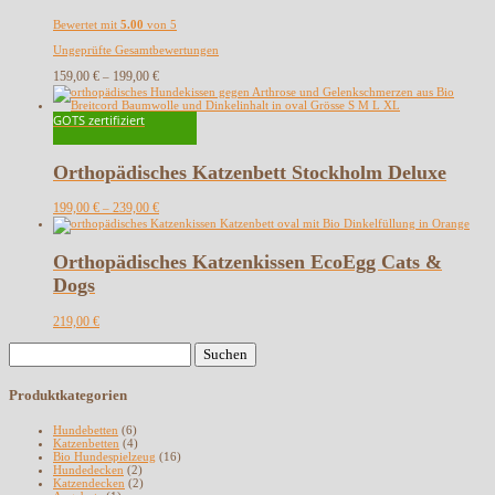
Bewertet mit
5.00
von 5
Ungeprüfte Gesamtbewertungen
159,00
€
199,00
€
–
GOTS zertifiziert
Orthopädisches Katzenbett Stockholm Deluxe
199,00
€
239,00
€
–
Orthopädisches Katzenkissen EcoEgg Cats &
Dogs
219,00
€
Suchen
nach:
Produktkategorien
Hundebetten
(6)
Katzenbetten
(4)
Bio Hundespielzeug
(16)
Hundedecken
(2)
Katzendecken
(2)