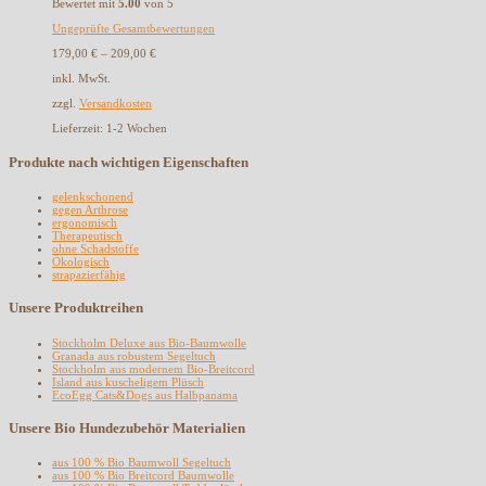
Bewertet mit
5.00
von 5
Ungeprüfte Gesamtbewertungen
179,00
€
–
209,00
€
inkl. MwSt.
zzgl.
Versandkosten
Lieferzeit:
1-2 Wochen
Produkte nach wichtigen Eigenschaften
gelenkschonend
gegen Arthrose
ergonomisch
Therapeutisch
ohne Schadstoffe
Ökologisch
strapazierfähig
Unsere Produktreihen
Stockholm Deluxe aus Bio-Baumwolle
Granada aus robustem Segeltuch
Stockholm aus modernem Bio-Breitcord
Island aus kuscheligem Plüsch
EcoEgg Cats&Dogs aus Halbpanama
Unsere Bio Hundezubehör Materialien
aus 100 % Bio Baumwoll Segeltuch
aus 100 % Bio Breitcord Baumwolle