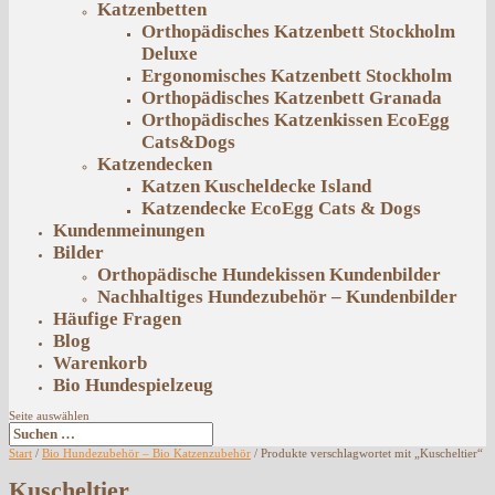
Katzenbetten
Orthopädisches Katzenbett Stockholm
Deluxe
Ergonomisches Katzenbett Stockholm
Orthopädisches Katzenbett Granada
Orthopädisches Katzenkissen EcoEgg
Cats&Dogs
Katzendecken
Katzen Kuscheldecke Island
Katzendecke EcoEgg Cats & Dogs
Kundenmeinungen
Bilder
Orthopädische Hundekissen Kundenbilder
Nachhaltiges Hundezubehör – Kundenbilder
Häufige Fragen
Blog
Warenkorb
Bio Hundespielzeug
Seite auswählen
Start
/
Bio Hundezubehör – Bio Katzenzubehör
/ Produkte verschlagwortet mit „Kuscheltier“
Kuscheltier