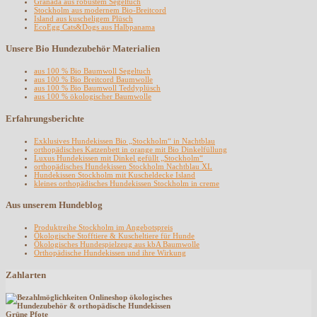
Granada aus robustem Segeltuch
Stockholm aus modernem Bio-Breitcord
Island aus kuscheligem Plüsch
EcoEgg Cats&Dogs aus Halbpanama
Unsere Bio Hundezubehör Materialien
aus 100 % Bio Baumwoll Segeltuch
aus 100 % Bio Breitcord Baumwolle
aus 100 % Bio Baumwoll Teddyplüsch
aus 100 % ökologischer Baumwolle
Erfahrungsberichte
Exklusives Hundekissen Bio „Stockholm“ in Nachtblau
orthopädisches Katzenbett in orange mit Bio Dinkelfüllung
Luxus Hundekissen mit Dinkel gefüllt „Stockholm“
orthopädisches Hundekissen Stockholm Nachtblau XL
Hundekissen Stockholm mit Kuscheldecke Island
kleines orthopädisches Hundekissen Stockholm in creme
Aus unserem Hundeblog
Produktreihe Stockholm im Angebotspreis
Ökologische Stofftiere & Kuscheltiere für Hunde
Ökologisches Hundespielzeug aus kbA Baumwolle
Orthopädische Hundekissen und ihre Wirkung
Zahlarten