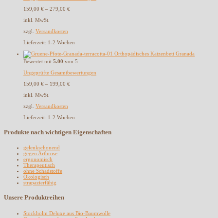
159,00
€
–
279,00
€
inkl. MwSt.
zzgl.
Versandkosten
Lieferzeit:
1-2 Wochen
Orthopädisches Katzenbett Granada
Bewertet mit
5.00
von 5
Ungeprüfte Gesamtbewertungen
159,00
€
–
199,00
€
inkl. MwSt.
zzgl.
Versandkosten
Lieferzeit:
1-2 Wochen
Produkte nach wichtigen Eigenschaften
gelenkschonend
gegen Arthrose
ergonomisch
Therapeutisch
ohne Schadstoffe
Ökologisch
strapazierfähig
Unsere Produktreihen
Stockholm Deluxe aus Bio-Baumwolle