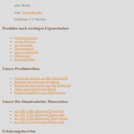
inkl. MwSt.
zzgl.
Versandkosten
Lieferzeit:
1-2 Wochen
Produkte nach wichtigen Eigenschaften
gelenkschonend
gegen Arthrose
ergonomisch
Therapeutisch
ohne Schadstoffe
Ökologisch
strapazierfähig
Unsere Produktreihen
Stockholm Deluxe aus Bio-Baumwolle
Granada aus robustem Segeltuch
Stockholm aus modernem Bio-Breitcord
Island aus kuscheligem Plüsch
EcoEgg Cats&Dogs aus Halbpanama
Unsere Bio Hundezubehör Materialien
aus 100 % Bio Baumwoll Segeltuch
aus 100 % Bio Breitcord Baumwolle
aus 100 % Bio Baumwoll Teddyplüsch
aus 100 % ökologischer Baumwolle
Erfahrungsberichte