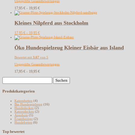
Ungeprüfte Gesamtbewertungen
17,95
€
19,95
€
–
Kleines Nilpferd aus Stockholm
17,95
€
19,95
€
–
Öko Hundespielzeug Kleiner Eisbär aus Island
Bewertet mit
3.67
von 5
Ungeprüfte Gesamtbewertungen
17,95
€
19,95
€
–
Suchen
nach:
Produktkategorien
Katzenbetten
(4)
Bio Hundespielzeug
(16)
Hundedecken
(2)
Katzendecken
(2)
Angebote
(1)
Ersatzbezüge
(2)
Hundebetten
(6)
Top bewertet