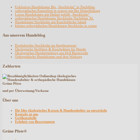
Exklusives Hundekissen Bio „Stockholm“ in Nachtblau
orthopädisches Katzenbett in orange mit Bio Dinkelfüllung
Luxus Hundekissen mit Dinkel gefüllt „Stockholm“
orthopädisches Hundekissen Stockholm Nachtblau XL
Hundekissen Stockholm mit Kuscheldecke Island
kleines orthopädisches Hundekissen Stockholm in creme
Aus unserem Hundeblog
Produktreihe Stockholm im Angebotspreis
Ökologische Stofftiere & Kuscheltiere für Hunde
Ökologisches Hundespielzeug aus kbA Baumwolle
Orthopädische Hundekissen und ihre Wirkung
Zahlarten
und per Überweisung/Vorkasse
Über uns
Die Idee ökologisches Katzen & Hundezubehör zu entwickeln
Kontakt zu uns
Größentabelle
Echtheit von Bewertungen
Grüne Pfote®