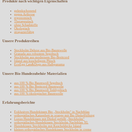
Produkte nach wichtigen Eigenschaften
gelenkschonend
gegen Arthrose
ergonomisch
Therapeutisch
ohne Schadstoffe
Ökologisch
strapazierfähig
Unsere Produktreihen
Stockholm Deluxe aus Bio-Baumwolle
Granada aus robustem Segeltuch
Stockholm aus modernem Bio-Breitcord
Island aus kuscheligem Plüsch
EcoEgg Cats&Dogs aus Halbpanama
Unsere Bio Hundezubehör Materialien
aus 100 % Bio Baumwoll Segeltuch
aus 100 % Bio Breitcord Baumwolle
aus 100 % Bio Baumwoll Teddyplüsch
aus 100 % ökologischer Baumwolle
Erfahrungsberichte
Exklusives Hundekissen Bio „Stockholm“ in Nachtblau
orthopädisches Katzenbett in orange mit Bio Dinkelfüllung
Luxus Hundekissen mit Dinkel gefüllt „Stockholm“
orthopädisches Hundekissen Stockholm Nachtblau XL
Hundekissen Stockholm mit Kuscheldecke Island
kleines orthopädisches Hundekissen Stockholm in creme