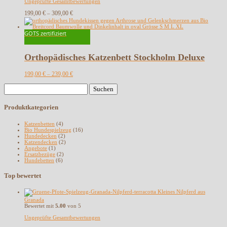
Ungeprüfte Gesamtbewertungen
199,00
€
309,00
€
–
GOTS zertifiziert
Orthopädisches Katzenbett Stockholm Deluxe
199,00
€
239,00
€
–
Suchen
nach:
Produktkategorien
Katzenbetten
(4)
Bio Hundespielzeug
(16)
Hundedecken
(2)
Katzendecken
(2)
Angebote
(1)
Ersatzbezüge
(2)
Hundebetten
(6)
Top bewertet
Kleines Nilpferd aus
Granada
Bewertet mit
5.00
von 5
Ungeprüfte Gesamtbewertungen