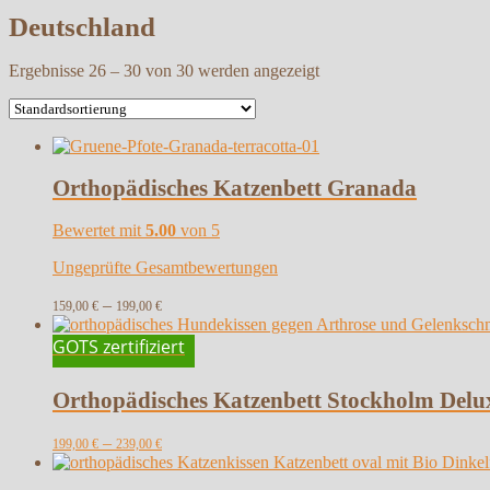
Deutschland
Ergebnisse 26 – 30 von 30 werden angezeigt
Orthopädisches Katzenbett Granada
Bewertet mit
5.00
von 5
Ungeprüfte Gesamtbewertungen
–
159,00
€
199,00
€
GOTS zertifiziert
Orthopädisches Katzenbett Stockholm Delu
–
199,00
€
239,00
€