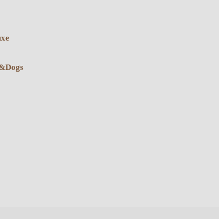
uxe
s&Dogs