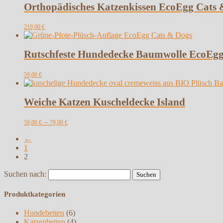
Orthopädisches Katzenkissen EcoEgg Cats 
219,00
€
Rutschfeste Hundedecke Baumwolle EcoEgg
59,00
€
Weiche Katzen Kuscheldecke Island
–
59,00
€
79,00
€
←
1
2
Suchen nach:
Produktkategorien
Hundebetten
(6)
Katzenbetten
(4)