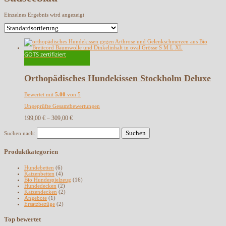
Einzelnes Ergebnis wird angezeigt
GOTS zertifiziert
Orthopädisches Hundekissen Stockholm Deluxe
Bewertet mit
5.00
von 5
Ungeprüfte Gesamtbewertungen
199,00
€
309,00
€
–
Suchen nach:
Produktkategorien
Hundebetten
(6)
Katzenbetten
(4)
Bio Hundespielzeug
(16)
Hundedecken
(2)
Katzendecken
(2)
Angebote
(1)
Ersatzbezüge
(2)
Top bewertet