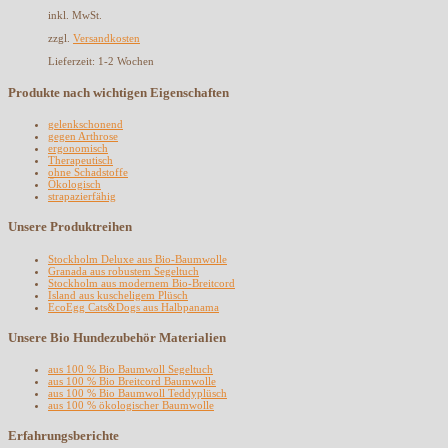
inkl. MwSt.
zzgl.
Versandkosten
Lieferzeit:
1-2 Wochen
Produkte nach wichtigen Eigenschaften
gelenkschonend
gegen Arthrose
ergonomisch
Therapeutisch
ohne Schadstoffe
Ökologisch
strapazierfähig
Unsere Produktreihen
Stockholm Deluxe aus Bio-Baumwolle
Granada aus robustem Segeltuch
Stockholm aus modernem Bio-Breitcord
Island aus kuscheligem Plüsch
EcoEgg Cats&Dogs aus Halbpanama
Unsere Bio Hundezubehör Materialien
aus 100 % Bio Baumwoll Segeltuch
aus 100 % Bio Breitcord Baumwolle
aus 100 % Bio Baumwoll Teddyplüsch
aus 100 % ökologischer Baumwolle
Erfahrungsberichte