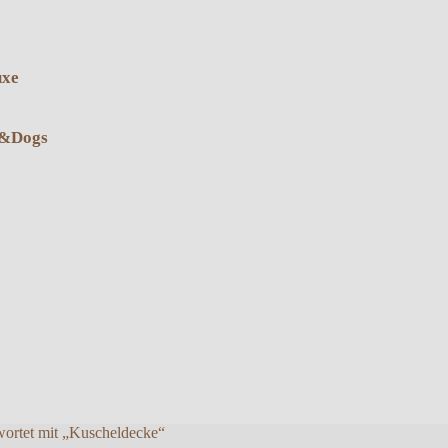
uxe
s&Dogs
wortet mit „Kuscheldecke“