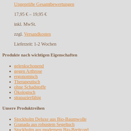
Ungeprüfte Gesamtbewertungen
17,95
€
–
19,95
€
inkl. MwSt.
zzgl.
Versandkosten
Lieferzeit:
1-2 Wochen
Produkte nach wichtigen Eigenschaften
gelenkschonend
gegen Arthrose
ergonomisch
Therapeutisch
ohne Schadstoffe
Ökologisch
strapazierfähig
Unsere Produktreihen
Stockholm Deluxe aus Bio-Baumwolle
Granada aus robustem Segeltuch
Stockholm aus modernem Bio-Breitcord